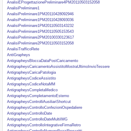
AnalisiEProgettazionePreliminare4PM20110503152058
AnalisiPreliminare1
AnalisiPreliminare1PM20110428092946
AnalisiPreliminare1PM20110428093036
AnalisiPreliminare1PM20110503143232
AnalisiPreliminare1PM20110505153543
AnalisiPreliminare2PM20100330123617
AnalisiPreliminare2PM20110503152058
AnalisiTrafficoRete
AntiGrapheys
AntigrapheysBloccaDataPostCaricamento
AntigrapheysCaricamentoAssistitoMostraUltimoInvioTessere
AntigrapheysCaricaPatologia
AntigrapheysCodiceAssistito
AntigrapheysCodiceNotaMM
AntigrapheysCompletaMedico
AntigrapheysCompletamentoEsterno
AntigrapheysControlliAusiliariShortcut
AntigrapheysControlloConfezioniOspedaliere
AntigrapheysControlloDate
AntigrapheysControlloDateMultiIMG
AntigrapheysControlloIntegrativeFirmaRetro
AntigrapheysControlloNumeroPezziPrescritti