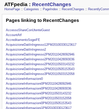
ATFpedia
:
RecentChanges
HomePage
::
Categories
::
PageIndex
::
RecentChanges
::
RecentlyComm
Pages linking to RecentChanges
AccessoShareConUtenteGuest
AccountAtf
AccreditamentoSogeiFE
AcquisizioneDatiInIngresso12PM20100330123617
AcquisizioneDatiInIngresso2
AcquisizioneDatiInIngresso2PM20110428092946
AcquisizioneDatiInIngresso2PM20110428093036
AcquisizioneDatiInIngresso2PM20110503143232
AcquisizioneDatiInIngresso2PM20110505153543
AcquisizioneDatiInIngresso3PM20110503152058
AcquisizioneInformazioni0
AcquisizioneInformazioni0PM20110428092946
AcquisizioneInformazioni0PM20110428093036
AcquisizioneInformazioni0PM20110503143232
AcquisizioneInformazioni0PM20110503152058
AcquisizioneInformazioni0PM20110505153543
AcquisizioneInformazioni1PM20100330123617