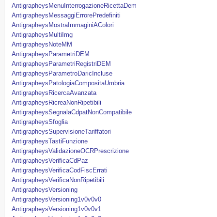
AntigrapheysMenuInterrogazioneRicettaDem
AntigrapheysMessaggiErrorePredefiniti
AntigrapheysMostraImmaginiAColori
AntigrapheysMultiImg
AntigrapheysNoteMM
AntigrapheysParametriDEM
AntigrapheysParametriRegistriDEM
AntigrapheysParametroDaricIncluse
AntigrapheysPatologiaCompositaUmbria
AntigrapheysRicercaAvanzata
AntigrapheysRicreaNonRipetibili
AntigrapheysSegnalaCdpatNonCompatibile
AntigrapheysSfoglia
AntigrapheysSupervisioneTariffatori
AntigrapheysTastiFunzione
AntigrapheysValidazioneOCRPrescrizione
AntigrapheysVerificaCdPaz
AntigrapheysVerificaCodFiscErrati
AntigrapheysVerificaNonRipetibili
AntigrapheysVersioning
AntigrapheysVersioning1v0v0v0
AntigrapheysVersioning1v0v0v1