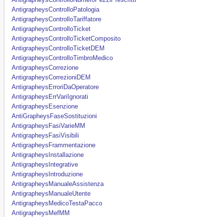
AntigrapheysControlloPatologia
AntigrapheysControlloTariffatore
AntigrapheysControlloTicket
AntigrapheysControlloTicketComposito
AntigrapheysControlloTicketDEM
AntigrapheysControlloTimbroMedico
AntigrapheysCorrezione
AntigrapheysCorrezioniDEM
AntigrapheysErroriDaOperatore
AntigrapheysErrVariIgnorati
AntigrapheysEsenzione
AntiGrapheysFaseSostituzioni
AntigrapheysFasiVarieMM
AntigrapheysFasiVisibili
AntigrapheysFrammentazione
AntigrapheysInstallazione
AntigrapheysIntegrative
AntigrapheysIntroduzione
AntigrapheysManualeAssistenza
AntigrapheysManualeUtente
AntigrapheysMedicoTestaPacco
AntigrapheysMefMM